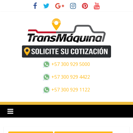
Saltar
al
contenido
E
s
+57 300 929 5000
p
+57 300 929 4422
+57 300 929 1122
a
n
o