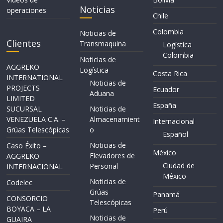
Noticias
operaciones
Chile
Colombia
Noticias de
Clientes
Transmaquina
Logística
Colombia
Noticias de
AGGREKO
Logística
Costa Rica
INTERNATIONAL
Noticias de
PROJECTS
Ecuador
Aduana
LIMITED
España
SUCURSAL
Noticias de
VENEZUELA C.A. –
Almacenamient
Internacional
Grúas Telescópicas
o
Español
Noticias de
Caso Éxito –
México
Elevadores de
AGGREKO
Ciudad de
Personal
INTERNACIONAL
México
Noticias de
Codelec
Grúas
Panamá
CONSORCIO
Telescópicas
BOYACA – LA
Perú
Noticias de
GUAIRA