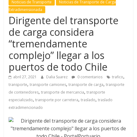
Noticias de Transporte
Noticias de Transporte de Carga
l
Extradimensionada
Dirigente del transporte
T
de carga considera
R
“tremendamente
A
N
complejo” llegar a los
S
puertos de todo Chile
P
O
,
abril 27, 2021
Dalia Suarez
0 comentarios
trafico
R
,
,
,
transporte
transporte camiones
transporte de carga
transporte
T
,
,
de contenedores
transporte de mercancia
transporte
E
,
,
,
especializado
transporte por carretera
traslado
traslado
Y
extradimencionado
G
R
U
A