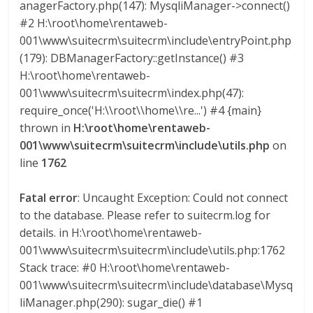
anagerFactory.php(147): MysqliManager->connect()
#2 H:\root\home\rentaweb-
001\www\suitecrm\suitecrm\include\entryPoint.php
(179): DBManagerFactory::getInstance() #3
H:\root\home\rentaweb-
001\www\suitecrm\suitecrm\index.php(47):
require_once('H:\\root\\home\\re...') #4 {main}
thrown in
H:\root\home\rentaweb-
001\www\suitecrm\suitecrm\include\utils.php
on
line
1762
Fatal error
: Uncaught Exception: Could not connect
to the database. Please refer to suitecrm.log for
details. in H:\root\home\rentaweb-
001\www\suitecrm\suitecrm\include\utils.php:1762
Stack trace: #0 H:\root\home\rentaweb-
001\www\suitecrm\suitecrm\include\database\Mysq
liManager.php(290): sugar_die() #1