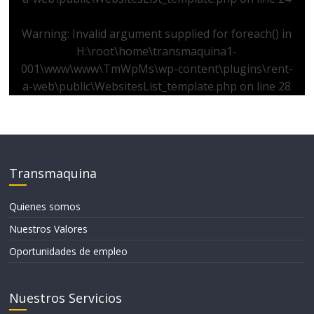
Warning
: Invalid argument supplied for foreach() in
H:\root\home\transmaquina1-
001\www\www\TmWpMs\wp-content\plugins\rent-
a-web\public\WebsitesList_template.php
on line
28
Transmaquina
Quienes somos
Nuestros Valores
Oportunidades de empleo
Nuestros Servicios