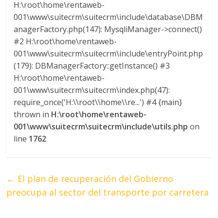
H:\root\home\rentaweb-
001\www\suitecrm\suitecrm\include\database\DBM
anagerFactory.php(147): MysqliManager->connect()
#2 H:\root\home\rentaweb-
001\www\suitecrm\suitecrm\include\entryPoint.php
(179): DBManagerFactory::getInstance() #3
H:\root\home\rentaweb-
001\www\suitecrm\suitecrm\index.php(47):
require_once('H:\\root\\home\\re...') #4 {main}
thrown in
H:\root\home\rentaweb-
001\www\suitecrm\suitecrm\include\utils.php
on
line
1762
←
El plan de recuperación del Gobierno
preocupa al sector del transporte por carretera