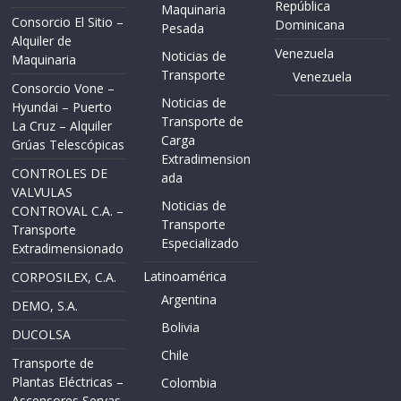
República
Maquinaria
Consorcio El Sitio –
Dominicana
Pesada
Alquiler de
Venezuela
Noticias de
Maquinaria
Transporte
Venezuela
Consorcio Vone –
Noticias de
Hyundai – Puerto
Transporte de
La Cruz – Alquiler
Carga
Grúas Telescópicas
Extradimension
CONTROLES DE
ada
VALVULAS
Noticias de
CONTROVAL C.A. –
Transporte
Transporte
Especializado
Extradimensionado
Latinoamérica
CORPOSILEX, C.A.
Argentina
DEMO, S.A.
Bolivia
DUCOLSA
Chile
Transporte de
Plantas Eléctricas –
Colombia
Ascensores Servas