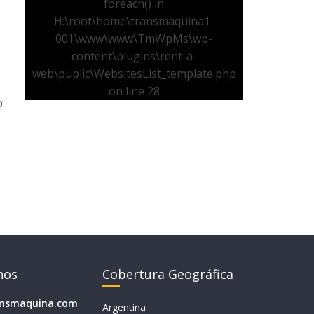
foreach() in
H:\root\home\transmaquina1-
001\www\www\TmWpMs\wp-
content\plugins\rent-a-
web\public\WebsitesList_template.php
on line
28
o
nos
Cobertura Geográfica
ansmaquina.com
Argentina