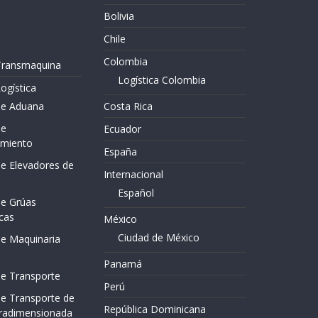
Bolivia
Chile
Colombia
 Transmaquina
Logística Colombia
ogística
de Aduana
Costa Rica
de
Ecuador
miento
España
de Elevadores de
Internacional
Español
de Grúas
cas
México
Ciudad de México
de Maquinaria
Panamá
de Transporte
Perú
de Transporte de
República Dominicana
tradimensionada