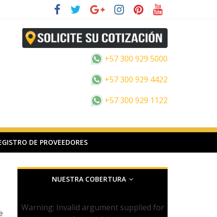
+57 300 929 5000
+57 300 929 4422
+57 300 929 1122
EGISTRO DE PROVEEDORES
NUESTRA COBERTURA
Warning
: Invalid argument supplied for
e