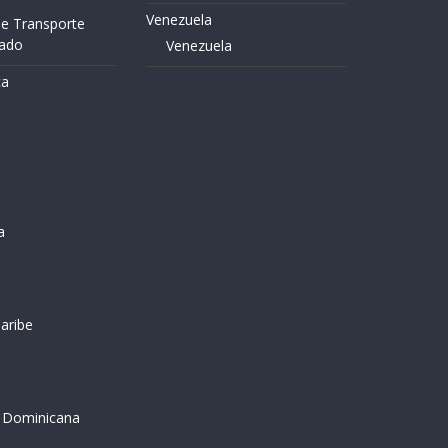
Venezuela
de Transporte
zado
Venezuela
ca
a
Caribe
a Dominicana