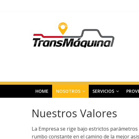
Saltar
al
contenido
E
s
p
a
n
HOME
NOSOTROS
SERVICIOS
PROV
o
Nuestros Valores
l
La Empresa se rige bajo estrictos parámetros
rumbo constante en el camino de la mejor asis