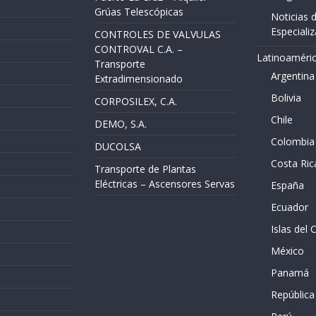
Grúas Telescópicas
Noticias 
Especiali
CONTROLES DE VALVULAS
CONTROVAL C.A. –
Latinoaméri
Transporte
Argentina
Extradimensionado
Bolivia
CORPOSILEX, C.A.
Chile
DEMO, S.A.
Colombia
DUCOLSA
Costa Ric
Transporte de Plantas
Eléctricas – Ascensores Servas
España
Ecuador
Islas del 
México
Panamá
Repúblic