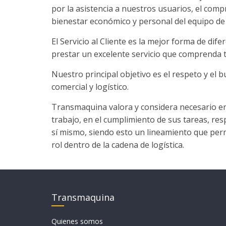
T
por la asistencia a nuestros usuarios, el co
R
bienestar económico y personal del equipo d
A
N
El Servicio al Cliente es la mejor forma de di
S
prestar un excelente servicio que comprenda 
P
Nuestro principal objetivo es el respeto y el 
O
comercial y logístico.
R
T
Transmaquina valora y considera necesario en 
E
trabajo, en el cumplimiento de sus tareas, re
Y
sí mismo, siendo esto un lineamiento que perm
G
rol dentro de la cadena de logística.
R
U
A
S
Transmaquina
Quienes somos