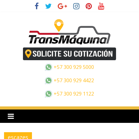
Saltar
al
contenido
E
s
+57 300 929 5000
p
+57 300 929 4422
+57 300 929 1122
a
n
o
escazes