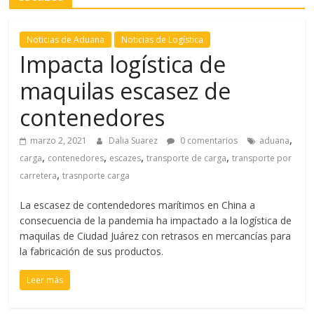
l
Noticias de Aduana
Noticias de Logística
Impacta logística de
T
R
maquilas escasez de
A
contenedores
N
S
,
marzo 2, 2021
Dalia Suarez
0 comentarios
aduana
P
,
,
,
,
carga
contenedores
escazes
transporte de carga
transporte por
O
,
carretera
trasnporte carga
R
T
La escasez de contendedores marítimos en China a
E
consecuencia de la pandemia ha impactado a la logística de
Y
maquilas de Ciudad Juárez con retrasos en mercancías para
G
la fabricación de sus productos.
R
Leer más
U
A