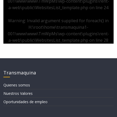
001\www\www\TmWpMs\wp-content\plugins\rent-
a-web\public\WebsitesList_template.php
on line
24
Warning
: Invalid argument supplied for foreach() in
H:\root\home\transmaquina1-
001\www\www\TmWpMs\wp-content\plugins\rent-
a-web\public\WebsitesList_template.php
on line
28
Transmaquina
Quienes somos
Nuestros Valores
Oportunidades de empleo