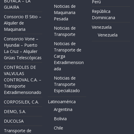
BOYACA – LA
Perú
Noticias de
GUAIRA
República
Maquinaria
Consorcio El Sitio –
Dominicana
Pesada
Alquiler de
Venezuela
Noticias de
Maquinaria
Transporte
Venezuela
Consorcio Vone –
Noticias de
Hyundai – Puerto
Transporte de
La Cruz – Alquiler
Carga
Grúas Telescópicas
Extradimension
CONTROLES DE
ada
VALVULAS
Noticias de
CONTROVAL C.A. –
Transporte
Transporte
Especializado
Extradimensionado
Latinoamérica
CORPOSILEX, C.A.
Argentina
DEMO, S.A.
Bolivia
DUCOLSA
Chile
Transporte de