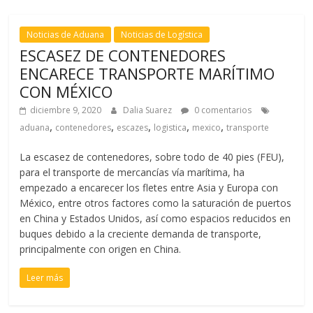
S
Noticias de Aduana
Noticias de Logística
ESCASEZ DE CONTENEDORES
ENCARECE TRANSPORTE MARÍTIMO
CON MÉXICO
diciembre 9, 2020
Dalia Suarez
0 comentarios
,
,
,
,
,
aduana
contenedores
escazes
logistica
mexico
transporte
La escasez de contenedores, sobre todo de 40 pies (FEU),
para el transporte de mercancías vía marítima, ha
empezado a encarecer los fletes entre Asia y Europa con
México, entre otros factores como la saturación de puertos
en China y Estados Unidos, así como espacios reducidos en
buques debido a la creciente demanda de transporte,
principalmente con origen en China.
Leer más