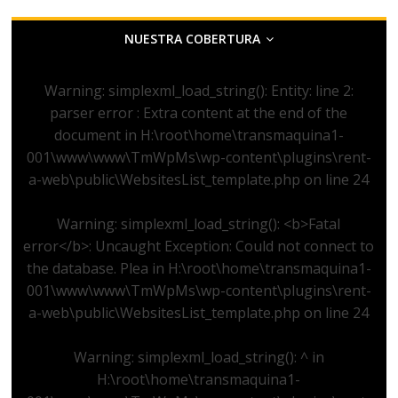
NUESTRA COBERTURA
Warning
: simplexml_load_string(): Entity: line 2:
parser error : Extra content at the end of the
document in
H:\root\home\transmaquina1-
001\www\www\TmWpMs\wp-content\plugins\rent-
a-web\public\WebsitesList_template.php
on line
24
Warning
: simplexml_load_string(): <b>Fatal
error</b>: Uncaught Exception: Could not connect to
the database. Plea in
H:\root\home\transmaquina1-
001\www\www\TmWpMs\wp-content\plugins\rent-
a-web\public\WebsitesList_template.php
on line
24
Warning
: simplexml_load_string(): ^ in
H:\root\home\transmaquina1-