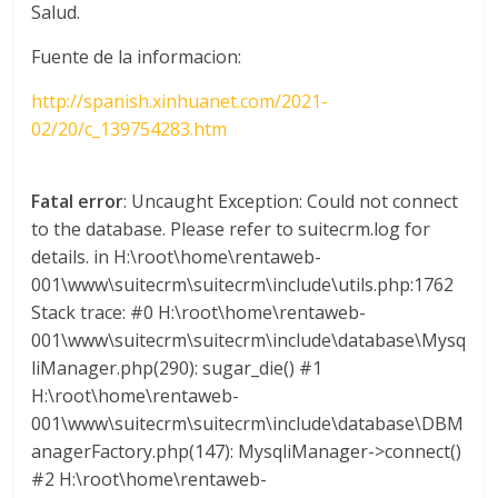
Salud.
Fuente de la informacion:
http://spanish.xinhuanet.com/2021-
02/20/c_139754283.htm
Fatal error
: Uncaught Exception: Could not connect
to the database. Please refer to suitecrm.log for
details. in H:\root\home\rentaweb-
001\www\suitecrm\suitecrm\include\utils.php:1762
Stack trace: #0 H:\root\home\rentaweb-
001\www\suitecrm\suitecrm\include\database\Mysq
liManager.php(290): sugar_die() #1
H:\root\home\rentaweb-
001\www\suitecrm\suitecrm\include\database\DBM
anagerFactory.php(147): MysqliManager->connect()
#2 H:\root\home\rentaweb-