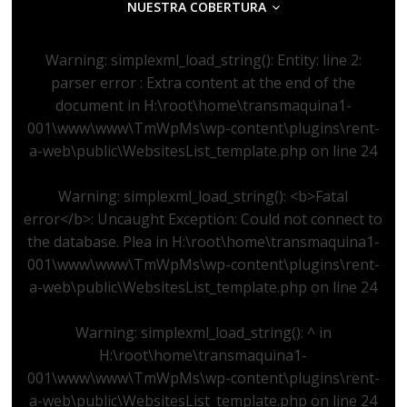
NUESTRA COBERTURA
Warning
: simplexml_load_string(): Entity: line 2:
parser error : Extra content at the end of the
document in
H:\root\home\transmaquina1-
001\www\www\TmWpMs\wp-content\plugins\rent-
a-web\public\WebsitesList_template.php
on line
24
Warning
: simplexml_load_string(): <b>Fatal
error</b>: Uncaught Exception: Could not connect to
the database. Plea in
H:\root\home\transmaquina1-
001\www\www\TmWpMs\wp-content\plugins\rent-
a-web\public\WebsitesList_template.php
on line
24
Warning
: simplexml_load_string(): ^ in
H:\root\home\transmaquina1-
001\www\www\TmWpMs\wp-content\plugins\rent-
a-web\public\WebsitesList_template.php
on line
24