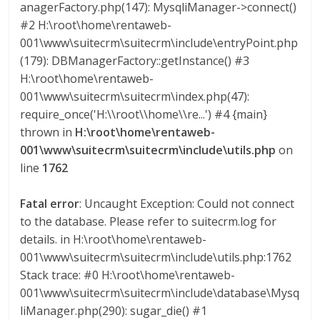
anagerFactory.php(147): MysqliManager->connect()
#2 H:\root\home\rentaweb-
001\www\suitecrm\suitecrm\include\entryPoint.php
(179): DBManagerFactory::getInstance() #3
H:\root\home\rentaweb-
001\www\suitecrm\suitecrm\index.php(47):
require_once('H:\\root\\home\\re...') #4 {main}
thrown in
H:\root\home\rentaweb-
001\www\suitecrm\suitecrm\include\utils.php
on
line
1762
Fatal error
: Uncaught Exception: Could not connect
to the database. Please refer to suitecrm.log for
details. in H:\root\home\rentaweb-
001\www\suitecrm\suitecrm\include\utils.php:1762
Stack trace: #0 H:\root\home\rentaweb-
001\www\suitecrm\suitecrm\include\database\Mysq
liManager.php(290): sugar_die() #1