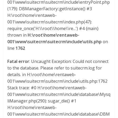
001\www\suitecrm\suitecrm\include\entryPoint.php
(179): DBManagerFactory::getInstance() #3
H:\root\home\rentaweb-
001\www\suitecrm\suitecrm\index.php(47):
require_once('H:\\root\\home\\re...') #4 {main}
thrown in
H:\root\home\rentaweb-
001\www\suitecrm\suitecrm\include\utils.php
on
line
1762
Fatal error
: Uncaught Exception: Could not connect
to the database. Please refer to suitecrm.log for
details. in H:\root\home\rentaweb-
001\www\suitecrm\suitecrm\include\utils.php:1762
Stack trace: #0 H:\root\home\rentaweb-
001\www\suitecrm\suitecrm\include\database\Mysq
liManager.php(290): sugar_die() #1
H:\root\home\rentaweb-
001\www\suitecrm\suitecrm\include\database\DBM