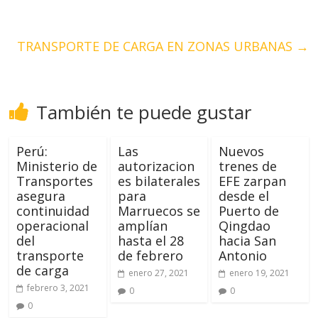
TRANSPORTE DE CARGA EN ZONAS URBANAS
→
También te puede gustar
Perú:
Las
Nuevos
Ministerio de
autorizacion
trenes de
Transportes
es bilaterales
EFE zarpan
asegura
para
desde el
continuidad
Marruecos se
Puerto de
operacional
amplían
Qingdao
del
hasta el 28
hacia San
transporte
de febrero
Antonio
de carga
enero 27, 2021
enero 19, 2021
febrero 3, 2021
0
0
0