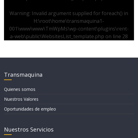
Warning
: Invalid argument supplied for foreach() in
H:\root\home\transmaquina1-
001\www\www\TmWpMs\wp-content\plugins\rent-
a-web\public\WebsitesList_template.php
on line
28
Transmaquina
Quienes somos
Nuestros Valores
Oportunidades de empleo
Nuestros Servicios