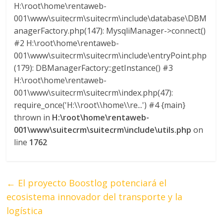
H:\root\home\rentaweb-
001\www\suitecrm\suitecrm\include\database\DBM
anagerFactory.php(147): MysqliManager->connect()
#2 H:\root\home\rentaweb-
001\www\suitecrm\suitecrm\include\entryPoint.php
(179): DBManagerFactory::getInstance() #3
H:\root\home\rentaweb-
001\www\suitecrm\suitecrm\index.php(47):
require_once('H:\\root\\home\\re...') #4 {main}
thrown in
H:\root\home\rentaweb-
001\www\suitecrm\suitecrm\include\utils.php
on
line
1762
←
El proyecto Boostlog potenciará el
ecosistema innovador del transporte y la
logística