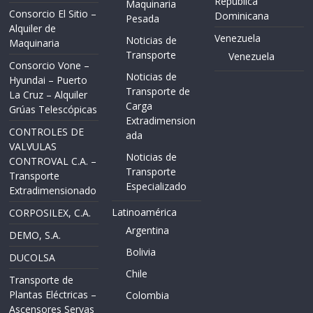
República
Maquinaria
Consorcio El Sitio –
Dominicana
Pesada
Alquiler de
Venezuela
Noticias de
Maquinaria
Transporte
Venezuela
Consorcio Vone –
Noticias de
Hyundai – Puerto
Transporte de
La Cruz – Alquiler
Carga
Grúas Telescópicas
Extradimension
CONTROLES DE
ada
VALVULAS
Noticias de
CONTROVAL C.A. –
Transporte
Transporte
Especializado
Extradimensionado
Latinoamérica
CORPOSILEX, C.A.
Argentina
DEMO, S.A.
Bolivia
DUCOLSA
Chile
Transporte de
Plantas Eléctricas –
Colombia
Ascensores Servas