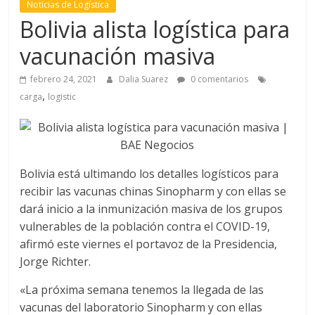
Noticias de Logística
l
Bolivia alista logística para
vacunación masiva
T
R
febrero 24, 2021
Dalia Suarez
0 comentarios
,
A
carga
logistic
N
S
P
O
Bolivia está ultimando los detalles logísticos para
R
recibir las vacunas chinas Sinopharm y con ellas se
T
dará inicio a la inmunización masiva de los grupos
E
vulnerables de la población contra el COVID-19,
Y
afirmó este viernes el portavoz de la Presidencia,
G
Jorge Richter.
R
U
«La próxima semana tenemos la llegada de las
A
vacunas del laboratorio Sinopharm y con ellas