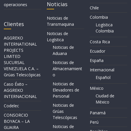
Noticias
operaciones
Chile
Colombia
Noticias de
Clientes
Transmaquina
Logística
Colombia
Noticias de
AGGREKO
Logística
Costa Rica
INTERNATIONAL
Noticias de
PROJECTS
Ecuador
Aduana
LIMITED
España
SUCURSAL
Noticias de
VENEZUELA C.A. –
Almacenamient
Internacional
Grúas Telescópicas
o
Español
Noticias de
Caso Éxito –
México
Elevadores de
AGGREKO
Ciudad de
Personal
INTERNACIONAL
México
Noticias de
Codelec
Grúas
Panamá
CONSORCIO
Telescópicas
BOYACA – LA
Perú
Noticias de
GUAIRA