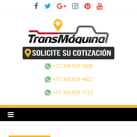
Saltar
al
contenido
E
s
+57 300 929 5000
p
+57 300 929 4422
+57 300 929 1122
a
n
o