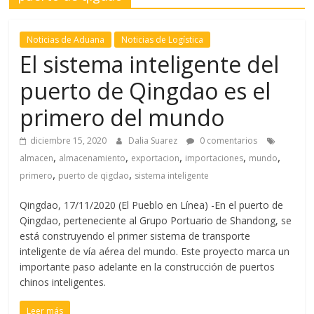
l
Noticias de Aduana
Noticias de Logística
El sistema inteligente del
T
R
puerto de Qingdao es el
A
primero del mundo
N
S
diciembre 15, 2020
Dalia Suarez
0 comentarios
P
,
,
,
,
,
almacen
almacenamiento
exportacion
importaciones
mundo
O
,
,
primero
puerto de qigdao
sistema inteligente
R
T
Qingdao, 17/11/2020 (El Pueblo en Línea) -En el puerto de
E
Qingdao, perteneciente al Grupo Portuario de Shandong, se
Y
está construyendo el primer sistema de transporte
G
inteligente de vía aérea del mundo. Este proyecto marca un
R
importante paso adelante en la construcción de puertos
U
chinos inteligentes.
A
Leer más