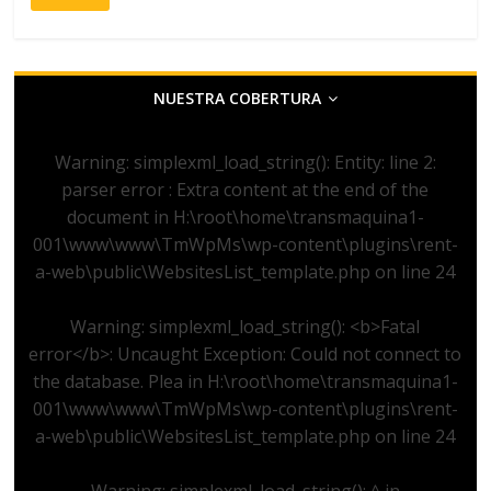
S
NUESTRA COBERTURA
Warning
: simplexml_load_string(): Entity: line 2:
parser error : Extra content at the end of the
document in
H:\root\home\transmaquina1-
001\www\www\TmWpMs\wp-content\plugins\rent-
a-web\public\WebsitesList_template.php
on line
24
Warning
: simplexml_load_string(): <b>Fatal
error</b>: Uncaught Exception: Could not connect to
the database. Plea in
H:\root\home\transmaquina1-
001\www\www\TmWpMs\wp-content\plugins\rent-
a-web\public\WebsitesList_template.php
on line
24