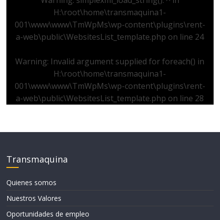
Warning
: simplexml_load_string(): ^ in
H:\root\home\transmaquina1-
001\www\www\TmWpMs\wp-content\plugins\rent-
a-web\public\WebsitesList_template.php
on line
24
Warning
: Invalid argument supplied for foreach() in
H:\root\home\transmaquina1-
001\www\www\TmWpMs\wp-content\plugins\rent-
a-web\public\WebsitesList_template.php
on line
28
Transmaquina
Quienes somos
Nuestros Valores
Oportunidades de empleo