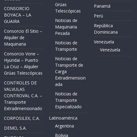
Grúas
Panamá
CONSORCIO
Telescópicas
BOYACA – LA
Perú
Noticias de
GUAIRA
República
Maquinaria
Consorcio El Sitio –
Dominicana
Pesada
Alquiler de
Venezuela
Noticias de
Maquinaria
Transporte
Venezuela
Consorcio Vone –
Noticias de
Hyundai – Puerto
Transporte de
La Cruz – Alquiler
Carga
Grúas Telescópicas
Extradimension
CONTROLES DE
ada
VALVULAS
Noticias de
CONTROVAL C.A. –
Transporte
Transporte
Especializado
Extradimensionado
Latinoamérica
CORPOSILEX, C.A.
Argentina
DEMO, S.A.
Bolivia