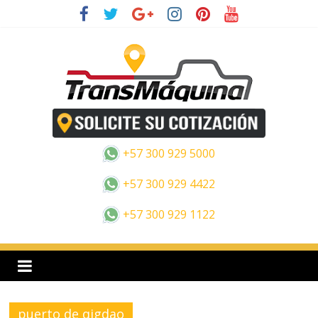
Saltar
al
contenido
E
s
+57 300 929 5000
p
+57 300 929 4422
+57 300 929 1122
a
n
o
puerto de qigdao