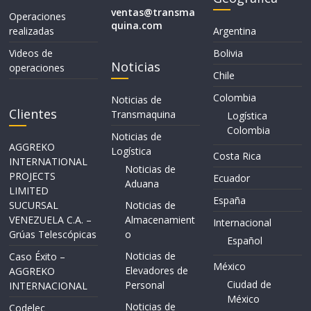
ventas@transma
Operaciones
quina.com
realizadas
Argentina
Videos de
Bolivia
Noticias
operaciones
Chile
Colombia
Noticias de
Clientes
Transmaquina
Logística
Colombia
Noticias de
AGGREKO
Logística
Costa Rica
INTERNATIONAL
Noticias de
PROJECTS
Ecuador
Aduana
LIMITED
España
SUCURSAL
Noticias de
VENEZUELA C.A. –
Almacenamient
Internacional
Grúas Telescópicas
o
Español
Noticias de
Caso Éxito –
México
Elevadores de
AGGREKO
Ciudad de
Personal
INTERNACIONAL
México
Noticias de
Codelec