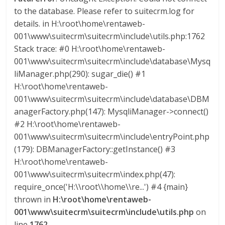
to the database. Please refer to suitecrm.log for
details. in H:\root\home\rentaweb-
001\www\suitecrm\suitecrm\include\utils.php:1762
Stack trace: #0 H:\root\home\rentaweb-
001\www\suitecrm\suitecrm\include\database\Mysq
liManager.php(290): sugar_die() #1
H:\root\home\rentaweb-
001\www\suitecrm\suitecrm\include\database\DBM
anagerFactory.php(147): MysqliManager->connect()
#2 H:\root\home\rentaweb-
001\www\suitecrm\suitecrm\include\entryPoint.php
(179): DBManagerFactory::getInstance() #3
H:\root\home\rentaweb-
001\www\suitecrm\suitecrm\index.php(47):
require_once('H:\\root\\home\\re...') #4 {main}
thrown in
H:\root\home\rentaweb-
001\www\suitecrm\suitecrm\include\utils.php
on
line
1762