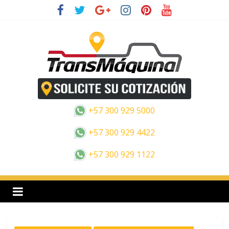
Saltar
al
contenido
E
s
+57 300 929 5000
p
+57 300 929 4422
+57 300 929 1122
a
n
o