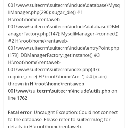
001\www\suitecrm\suitecrm\include\database\Mysq
liManager.php(290): sugar_die() #1
H:\root\home\rentaweb-
001\www\suitecrm\suitecrm\include\database\DBM
anagerFactory.php(147): MysqliManager->connect()
#2 H:\root\home\rentaweb-
001\www\suitecrm\suitecrm\include\entryPoint.php
(179): DBManagerFactory::getInstance() #3
H:\root\home\rentaweb-
001\www\suitecrm\suitecrm\index.php(47):
require_once('H:\\root\\home\\re...') #4 {main}
thrown in
H:\root\home\rentaweb-
001\www\suitecrm\suitecrm\include\utils.php
on
line
1762
Fatal error
: Uncaught Exception: Could not connect
to the database. Please refer to suitecrm.log for
details. in H:\root\home\rentaweb-