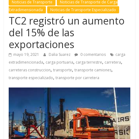
Noticias de Transporte
Noticias de Transporte de Carga
l
Extradimensionada
Noticias de Transporte Especializado
TC2 registró un aumento
T
del 15% de las
R
exportaciones
A
N
mayo 19, 2021
Dalia Suarez
0 comentarios
carga
S
,
,
,
,
extradimencionada
carga portuaria
carga terrestre
carretera
P
,
,
,
carreteras construccion
transporte
transporte camiones
O
,
transporte especializado
transporte por carretera
R
T
E
Y
G
R
U
A