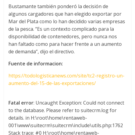
Bustamante también ponderó la decisión de
algunos cargadores que han elegido exportar por
Mar del Plata como lo han decidido varias empresas
de la pesca. “Es un contexto complicado para la
disponibilidad de contenedores, pero nunca nos
han faltado como para hacer frente a un aumento
de demanda”, dijo el directivo.
Fuente de informacion:
https://todologisticanews.com/site/tc2-registro-un-
aumento-del-15-de-las-exportaciones/
Fatal error
: Uncaught Exception: Could not connect
to the database. Please refer to suitecrm.log for
details. in H:\root\home\rentaweb-
001\www\suitecrm\suitecrm\include\utils.php:1762
Stack trace: #0 H:\root\home\rentaweb-