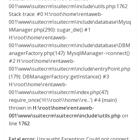
001\www\suitecrm\suitecrm\include\utils.php:1762
Stack trace: #0 H:\root\home\rentaweb-
001\www\suitecrm\suitecrm\include\database\Mysq
liManager.php(290): sugar_die() #1
H:\root\home\rentaweb-
001\www\suitecrm\suitecrm\include\database\DBM
anagerFactory.php(147): MysqliManager->connect()
#2 H:\root\home\rentaweb-
001\www\suitecrm\suitecrm\include\entryPoint.php
(179): DBManagerFactory::getInstance() #3
H:\root\home\rentaweb-
001\www\suitecrm\suitecrm\index.php(47):
require_once('H:\\root\\home\\re...') #4 {main}
thrown in
H:\root\home\rentaweb-
001\www\suitecrm\suitecrm\include\utils.php
on
line
1762
Fatal error
: Uncaught Exception: Could not connect