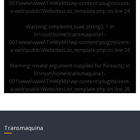
001\www\www\TmWpMs\wp-content\plugins\rent-
a-web\public\WebsitesList_template.php
on line
24
Warning
: simplexml_load_string(): ^ in
H:\root\home\transmaquina1-
001\www\www\TmWpMs\wp-content\plugins\rent-
a-web\public\WebsitesList_template.php
on line
24
Warning
: Invalid argument supplied for foreach() in
H:\root\home\transmaquina1-
001\www\www\TmWpMs\wp-content\plugins\rent-
a-web\public\WebsitesList_template.php
on line
28
Transmaquina