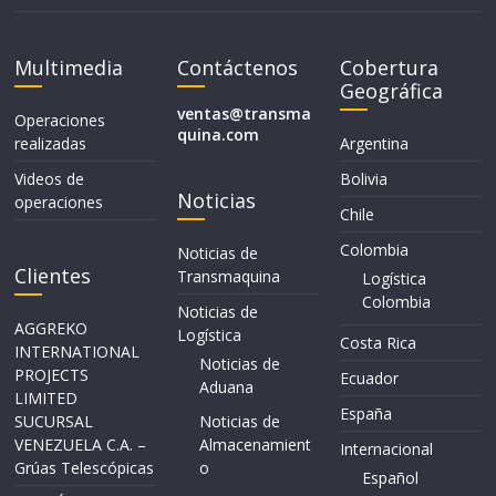
Multimedia
Contáctenos
Cobertura
Geográfica
ventas@transma
Operaciones
quina.com
realizadas
Argentina
Videos de
Bolivia
Noticias
operaciones
Chile
Colombia
Noticias de
Clientes
Transmaquina
Logística
Colombia
Noticias de
AGGREKO
Logística
Costa Rica
INTERNATIONAL
Noticias de
PROJECTS
Ecuador
Aduana
LIMITED
España
SUCURSAL
Noticias de
VENEZUELA C.A. –
Almacenamient
Internacional
Grúas Telescópicas
o
Español