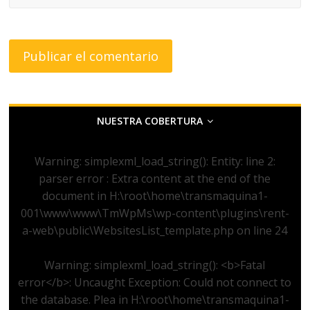
NUESTRA COBERTURA
Warning
: simplexml_load_string(): Entity: line 2:
parser error : Extra content at the end of the
document in
H:\root\home\transmaquina1-
001\www\www\TmWpMs\wp-content\plugins\rent-
a-web\public\WebsitesList_template.php
on line
24
Warning
: simplexml_load_string(): <b>Fatal
error</b>: Uncaught Exception: Could not connect to
the database. Plea in
H:\root\home\transmaquina1-