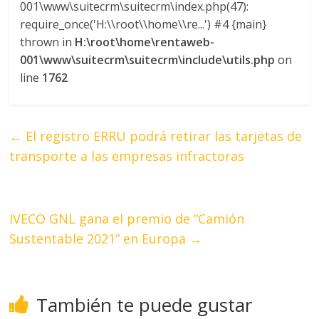
001\www\suitecrm\suitecrm\index.php(47):
require_once('H:\\root\\home\\re...') #4 {main}
thrown in
H:\root\home\rentaweb-
001\www\suitecrm\suitecrm\include\utils.php
on
line
1762
←
El registro ERRU podrá retirar las tarjetas de
transporte a las empresas infractoras
IVECO GNL gana el premio de “Camión
Sustentable 2021” en Europa
→
También te puede gustar