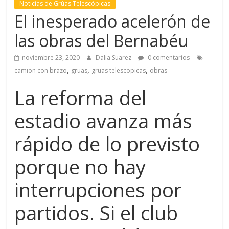
Noticias de Grúas Telescópicas
l
El inesperado acelerón de
las obras del Bernabéu
T
R
noviembre 23, 2020
Dalia Suarez
0 comentarios
,
,
,
A
camion con brazo
gruas
gruas telescopicas
obras
N
La reforma del
S
P
estadio avanza más
O
R
rápido de lo previsto
T
E
porque no hay
Y
G
interrupciones por
R
partidos. Si el club
U
A