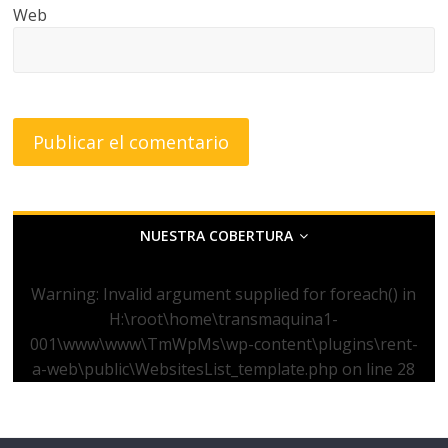
Web
NUESTRA COBERTURA
Warning
: Invalid argument supplied for foreach() in
H:\root\home\transmaquina1-
001\www\www\TmWpMs\wp-content\plugins\rent-
a-web\public\WebsitesList_template.php
on line
28