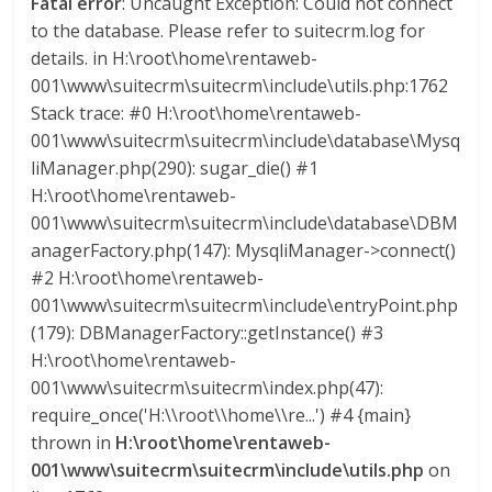
Fatal error
: Uncaught Exception: Could not connect
to the database. Please refer to suitecrm.log for
details. in H:\root\home\rentaweb-
001\www\suitecrm\suitecrm\include\utils.php:1762
Stack trace: #0 H:\root\home\rentaweb-
001\www\suitecrm\suitecrm\include\database\Mysq
liManager.php(290): sugar_die() #1
H:\root\home\rentaweb-
001\www\suitecrm\suitecrm\include\database\DBM
anagerFactory.php(147): MysqliManager->connect()
#2 H:\root\home\rentaweb-
001\www\suitecrm\suitecrm\include\entryPoint.php
(179): DBManagerFactory::getInstance() #3
H:\root\home\rentaweb-
001\www\suitecrm\suitecrm\index.php(47):
require_once('H:\\root\\home\\re...') #4 {main}
thrown in
H:\root\home\rentaweb-
001\www\suitecrm\suitecrm\include\utils.php
on