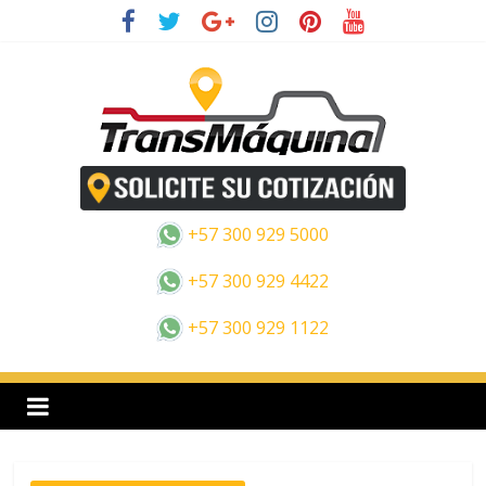
Saltar
al
contenido
E
s
+57 300 929 5000
p
+57 300 929 4422
+57 300 929 1122
a
n
o