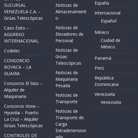
España
SUCURSAL
Noticias de
VENEZUELA C.A. –
Almacenamient
Internacional
Grúas Telescópicas
o
Español
Noticias de
Caso Éxito –
México
Elevadores de
AGGREKO
Ciudad de
Personal
INTERNACIONAL
México
Noticias de
Codelec
Grúas
Panamá
CONSORCIO
Telescópicas
BOYACA – LA
Perú
Noticias de
GUAIRA
República
Maquinaria
Consorcio El Sitio –
Dominicana
Pesada
Alquiler de
Venezuela
Noticias de
Maquinaria
Transporte
Venezuela
Consorcio Vone –
Noticias de
Hyundai – Puerto
Transporte de
La Cruz – Alquiler
Carga
Grúas Telescópicas
Extradimension
CONTROLES DE
ada