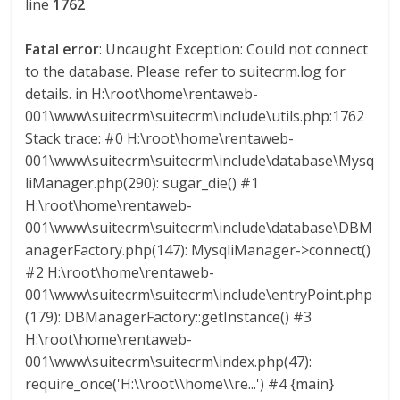
line
1762
Fatal error
: Uncaught Exception: Could not connect
to the database. Please refer to suitecrm.log for
details. in H:\root\home\rentaweb-
001\www\suitecrm\suitecrm\include\utils.php:1762
Stack trace: #0 H:\root\home\rentaweb-
001\www\suitecrm\suitecrm\include\database\Mysq
liManager.php(290): sugar_die() #1
H:\root\home\rentaweb-
001\www\suitecrm\suitecrm\include\database\DBM
anagerFactory.php(147): MysqliManager->connect()
#2 H:\root\home\rentaweb-
001\www\suitecrm\suitecrm\include\entryPoint.php
(179): DBManagerFactory::getInstance() #3
H:\root\home\rentaweb-
001\www\suitecrm\suitecrm\index.php(47):
require_once('H:\\root\\home\\re...') #4 {main}