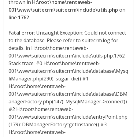
thrown in
H:\root\home\rentaweb-
001\www\suitecrm\suitecrm\include\utils.php
on
line
1762
Fatal error
: Uncaught Exception: Could not connect
to the database. Please refer to suitecrm.log for
details. in H:\root\home\rentaweb-
001\www\suitecrm\suitecrm\include\utils.php:1762
Stack trace: #0 H:\root\home\rentaweb-
001\www\suitecrm\suitecrm\include\database\Mysq
liManager.php(290): sugar_die() #1
H:\root\home\rentaweb-
001\www\suitecrm\suitecrm\include\database\DBM
anagerFactory.php(147): MysqliManager->connect()
#2 H:\root\home\rentaweb-
001\www\suitecrm\suitecrm\include\entryPoint.php
(179): DBManagerFactory::getInstance() #3
H:\root\home\rentaweb-