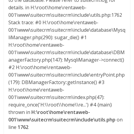
to the database. Please refer to suitecrm.log for
details. in H:\root\home\rentaweb-
001\www\suitecrm\suitecrm\include\utils.php:1762
Stack trace: #0 H:\root\home\rentaweb-
001\www\suitecrm\suitecrm\include\database\Mysq
liManager.php(290): sugar_die() #1
H:\root\home\rentaweb-
001\www\suitecrm\suitecrm\include\database\DBM
anagerFactory.php(147): MysqliManager->connect()
#2 H:\root\home\rentaweb-
001\www\suitecrm\suitecrm\include\entryPoint.php
(179): DBManagerFactory::getInstance() #3
H:\root\home\rentaweb-
001\www\suitecrm\suitecrm\index.php(47):
require_once('H:\\root\\home\\re...') #4 {main}
thrown in
H:\root\home\rentaweb-
001\www\suitecrm\suitecrm\include\utils.php
on
line
1762