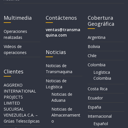
Multimedia
Contáctenos
Cobertura
Geográfica
ventas@transma
Operaciones
quina.com
realizadas
Argentina
Videos de
Bolivia
Noticias
operaciones
Chile
Colombia
Noticias de
Clientes
Transmaquina
Logística
Colombia
Noticias de
AGGREKO
Logística
Costa Rica
INTERNATIONAL
Noticias de
PROJECTS
Ecuador
Aduana
LIMITED
España
SUCURSAL
Noticias de
VENEZUELA C.A. –
Almacenamient
Internacional
Grúas Telescópicas
o
Español