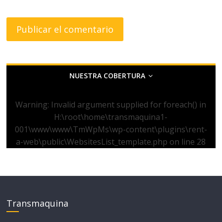
NUESTRA COBERTURA
Warning
: Invalid argument supplied for foreach() in
H:\root\home\transmaquina1-
001\www\www\TmWpMs\wp-content\plugins\rent-
a-web\public\WebsitesList_template.php
on line
28
Transmaquina