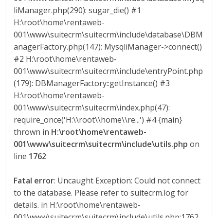
liManager.php(290): sugar_die() #1
H:\root\home\rentaweb-
001\www\suitecrm\suitecrm\include\database\DBM
anagerFactory.php(147): MysqliManager->connect()
#2 H:\root\home\rentaweb-
001\www\suitecrm\suitecrm\include\entryPoint.php
(179): DBManagerFactory::getInstance() #3
H:\root\home\rentaweb-
001\www\suitecrm\suitecrm\index.php(47):
require_once('H:\\root\\home\\re...') #4 {main}
thrown in
H:\root\home\rentaweb-
001\www\suitecrm\suitecrm\include\utils.php
on
line
1762
Fatal error
: Uncaught Exception: Could not connect
to the database. Please refer to suitecrm.log for
details. in H:\root\home\rentaweb-
001\www\suitecrm\suitecrm\include\utils.php:1762