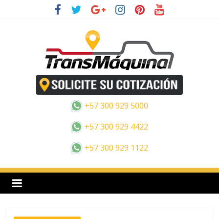
Saltar
al
contenido
E
s
+57 300 929 5000
p
+57 300 929 4422
+57 300 929 1122
a
n
o