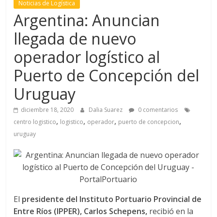
Noticias de Logística
l
Argentina: Anuncian
llegada de nuevo
T
operador logístico al
R
A
Puerto de Concepción del
N
Uruguay
S
P
diciembre 18, 2020
Dalia Suarez
0 comentarios
O
,
,
,
,
centro logistico
logistico
operador
puerto de concepcion
R
uruguay
T
E
Y
G
R
U
El
presidente del Instituto Portuario Provincial de
A
Entre Ríos (IPPER), Carlos Schepens,
recibió en la