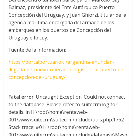
Balmáz, presidente del Ente Autárquico Puerto
Concepción del Uruguay, y Juan Ghiorzi, titular de la
agencia marítima encargada del armado de los
embarques en los puertos de Concepción del
Uruguay e Ibicuy.
Fuente de la informacion:
https://portalportuario.cl/argentina-anuncian-
llegada-de-nuevo-operador-logistico-al-puerto-de-
concepcion-del-uruguay/
Fatal error
: Uncaught Exception: Could not connect
to the database. Please refer to suitecrm.log for
details. in H:\root\home\rentaweb-
001\www\suitecrm\suitecrm\include\utils.php:1762
Stack trace: #0 H:\root\home\rentaweb-
001\www\suitecrm\suitecrm\include\database\Mysq