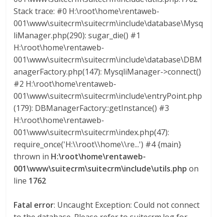
Stack trace: #0 H:\root\home\rentaweb-
001\www\suitecrm\suitecrm\include\database\Mysq
liManager.php(290): sugar_die() #1
H:\root\home\rentaweb-
001\www\suitecrm\suitecrm\include\database\DBM
anagerFactory.php(147): MysqliManager->connect()
#2 H:\root\home\rentaweb-
001\www\suitecrm\suitecrm\include\entryPoint.php
(179): DBManagerFactory::getInstance() #3
H:\root\home\rentaweb-
001\www\suitecrm\suitecrm\index.php(47):
require_once('H:\\root\\home\\re...') #4 {main}
thrown in
H:\root\home\rentaweb-
001\www\suitecrm\suitecrm\include\utils.php
on
line
1762
Fatal error
: Uncaught Exception: Could not connect